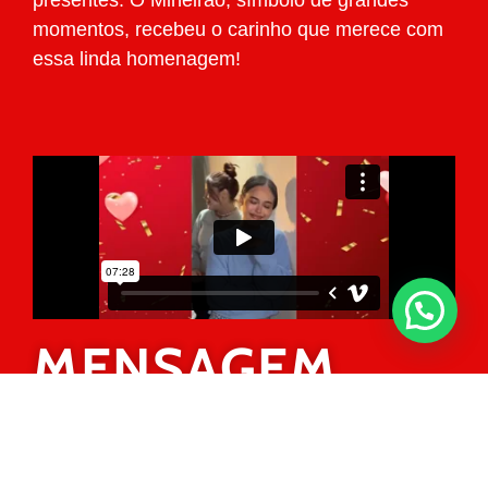
presentes. O Mineirão, símbolo de grandes
momentos, recebeu o carinho que merece com
essa linda homenagem!
MENSAGEM
YOUTUBER
CAMILA